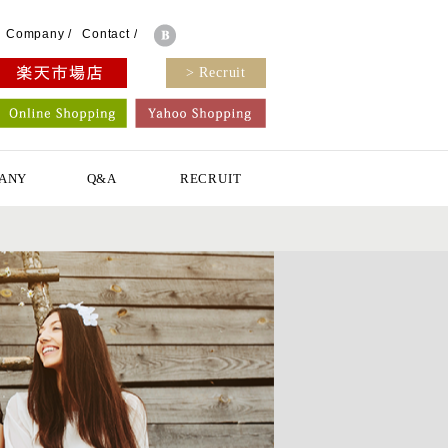
Company
/
Contact
/
> Recruit
ANY
Q&A
RECRUIT